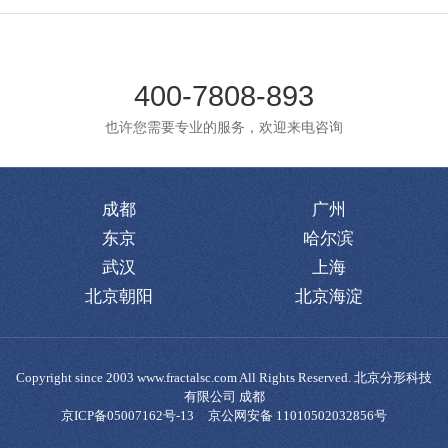
400-7808-893
也许您需要专业的服务，欢迎来电咨询
成都
广州
东京
哈尔滨
武汉
上海
北京朝阳
北京海淀
Copyright since 2003 www.fractalsc.com All Rights Reserved. 北京分形科技
有限公司 成都
京ICP备05007162号-13
京公网安备 11010502032856号