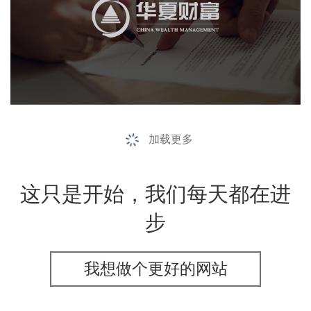
华夏财富
社区网站
网页设计
业务系统
金融保险
加载更多
这只是开始，我们每天都在进
步
我想做个更好的网站