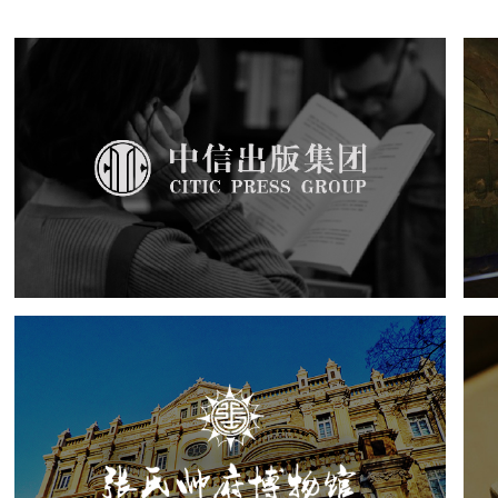
中信出版集团
品牌官网
网站建设
网页设计
集团官网
文化艺术
张氏帅府博物馆
博物馆
博物馆网站建设
智慧博物馆