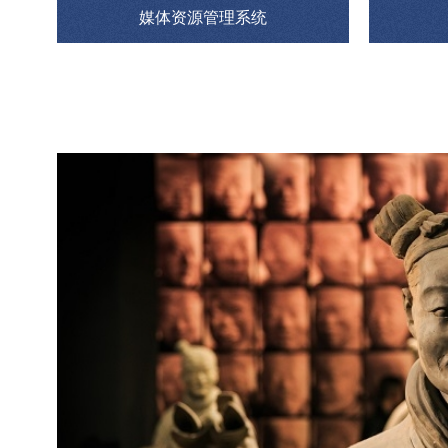
媒体资源管理系统