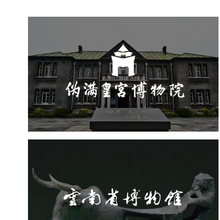
伪满皇宫博物院
博物馆
博物馆网站建设
智慧博物馆
博物院
文化艺术
云南省博物馆
博物馆
博物馆网站建设
智慧博物馆