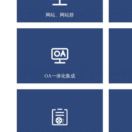
网站、网站群
OA一体化集成