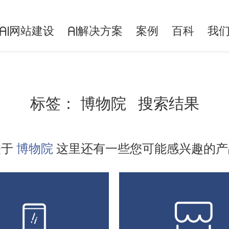
网站建设
解决方案
案例
百科
我
AI
AI
标签：
博物院
搜索结果
关于
博物院
这里还有一些您可能感兴趣的产