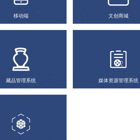
移动端
文创商城
藏品管理系统
媒体资源管理系统