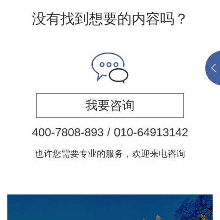
没有找到想要的内容吗？
我要咨询
1
4
0
0
-
7
8
0
8
-
8
9
3
/
0
1
0
-
6
4
9
4
2
1
3
也许您需要专业的服务，欢迎来电咨询