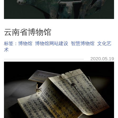
云南省博物馆
标签：
博物馆
博物馆网站建设
智慧博物馆
文化艺
术
2020.05.19