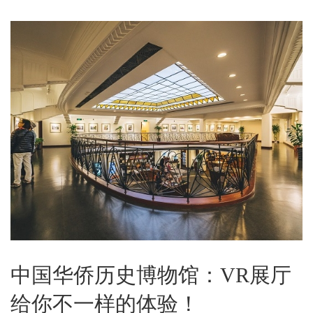
中国华侨历史博物馆：VR展厅
给你不一样的体验！