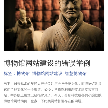
博物馆网站建设的错误举例
标签：
博物馆
博物馆网站建设
智慧博物馆
当下，越来越多的年轻人开始关注历史与传统文化，而博物馆则是
它们了解文化的一个渠道。如今，博物馆利用新技术建立官方网
站，举办线上展览已经很常见了。今天，分形科技成都的小编就以
博物馆网站为例，盘点一下此类网站普遍存在的问题。