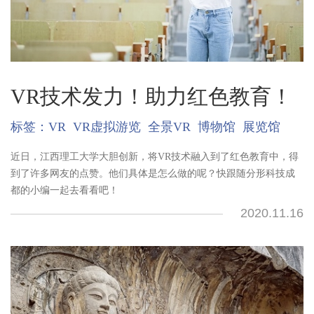
VR技术发力！助力红色教育！
标签：
VR
VR虚拟游览
全景VR
博物馆
展览馆
近日，江西理工大学大胆创新，将VR技术融入到了红色教育中，得
到了许多网友的点赞。他们具体是怎么做的呢？快跟随分形科技成
都的小编一起去看看吧！
2020.11.16