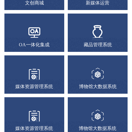
文创商城
新媒体运营
OA一体化集成
藏品管理系统
媒体资源管理系统
博物馆大数据系统
媒体资源管理系统
博物馆大数据系统