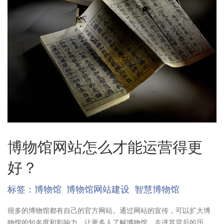
博物馆网站怎么才能运营得更
好？
标签：
博物馆
博物馆网站建设
智慧博物馆
很多的博物馆都有自己的官方网站。通过网站的宣传，可以扩大博
物馆的知名度和影响力，让更多人了解博物馆，走进其背后的历