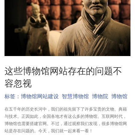
这些博物馆网站存在的问题不
容忽视
标签：
博物馆网站建设
智慧博物馆
博物院
博物馆
在五千年的历史长河中，我们的祖先留下了许多宝贵的文物、典籍
与技术。正因如此，全国各地才有这么多的博物馆。互联网时代，
博物馆也需要搭建官网。不过，通过观察我们发现，很多博物馆网
站是存在问题的。今天，我们就一起来看一看！