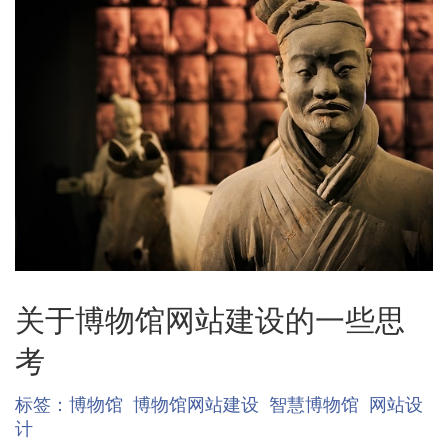
关于博物馆网站建设的一些思
考
标签：
博物馆
博物馆网站建设
智慧博物馆
网站设
计