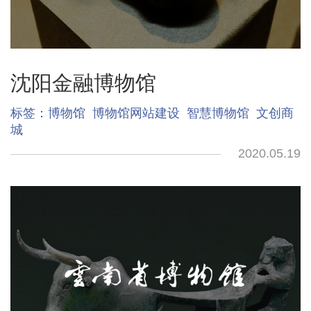
沈阳金融博物馆
标签：
博物馆
博物馆网站建设
智慧博物馆
文创商
城
2020.05.19