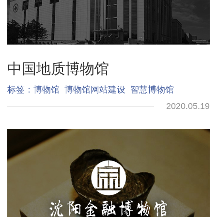
中国地质博物馆
标签：
博物馆
博物馆网站建设
智慧博物馆
2020.05.19