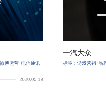
一汽大众
微博运营
电信通讯
标签：
游戏营销
品
2020.05.19