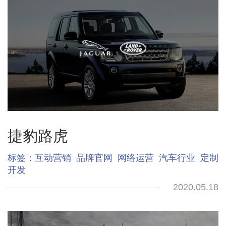
捷豹路虎
标签：
互动营销
品牌官网
网络运营
汽车行业
定制
开发
2020.05.18