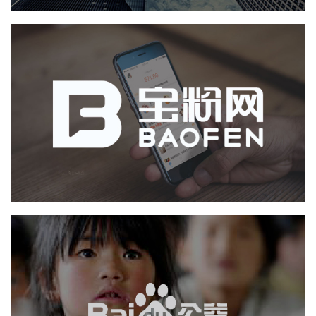
天弘基金(余额宝)
社区网站
业务系统
互动营销
移动端网站
金融保险
基金
百度