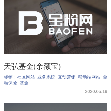
天弘基金(余额宝)
标签：
社区网站
业务系统
互动营销
移动端网站
金
融保险
基金
2020.05.19