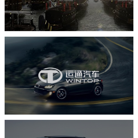
互动营销
游戏营销
演艺娱乐
运通集团
定制开发
互动营销
品牌官网
集团官网
汽车行业