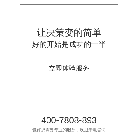
让决策变的简单
好的开始是成功的一半
立即体验服务
400-7808-893
也许您需要专业的服务，欢迎来电咨询