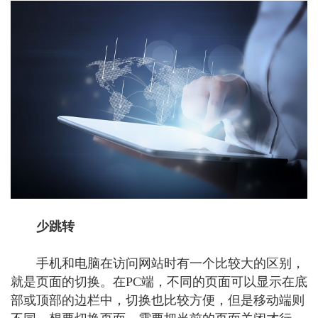
少跳转
手机和电脑在访问网站时有一个比较大的区别，
就是页面的切换。在PC端，不同的页面可以显示在底
部或顶部的边栏中，切换也比较方便，但是移动端则