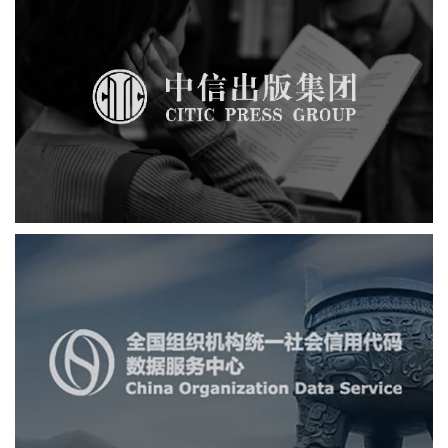
中信出版集团
品牌官网
网站建设
网页设计
集团官网
文化艺术
全国组织机构代码管理中心
网站建设
网页设计
品牌官网
机构组织