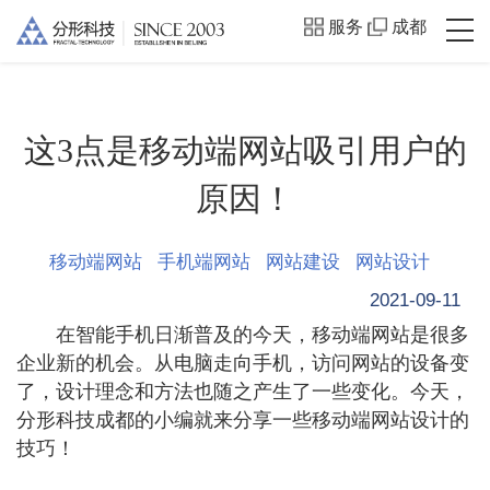
服务
成都
这3点是移动端网站吸引用户的
原因！
移动端网站
手机端网站
网站建设
网站设计
2021-09-11
在智能手机日渐普及的今天，移动端网站是很多
企业新的机会。从电脑走向手机，访问网站的设备变
了，设计理念和方法也随之产生了一些变化。今天，
分形科技成都的小编就来分享一些移动端网站设计的
技巧！